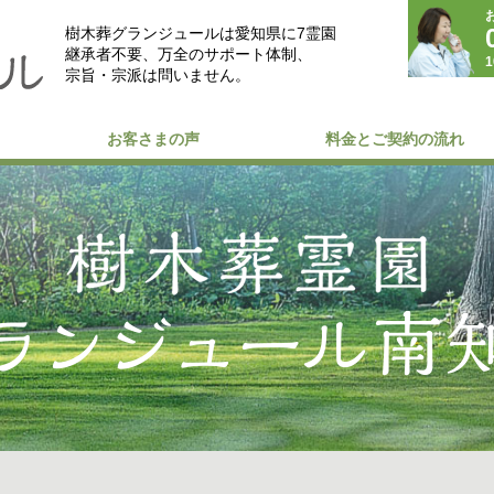
樹木葬グランジュールは愛知県に7霊園
継承者不要、万全のサポート体制、
1
宗旨・宗派は問いません。
お客さまの声
料金とご契約の流れ