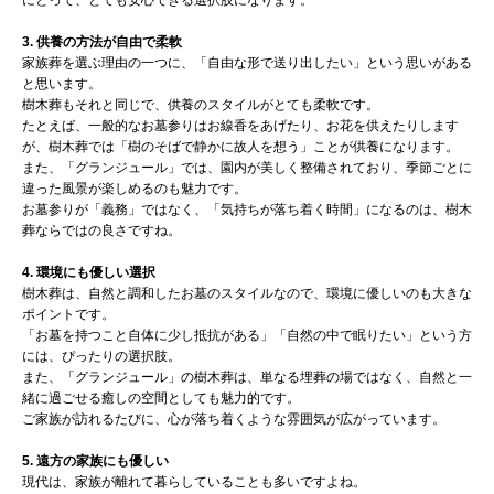
3. 供養の方法が自由で柔軟
家族葬を選ぶ理由の一つに、「自由な形で送り出したい」という思いがある
と思います。
樹木葬もそれと同じで、供養のスタイルがとても柔軟です。
たとえば、一般的なお墓参りはお線香をあげたり、お花を供えたりします
が、樹木葬では「樹のそばで静かに故人を想う」ことが供養になります。
また、「グランジュール」では、園内が美しく整備されており、季節ごとに
違った風景が楽しめるのも魅力です。
お墓参りが「義務」ではなく、「気持ちが落ち着く時間」になるのは、樹木
葬ならではの良さですね。
4. 環境にも優しい選択
樹木葬は、自然と調和したお墓のスタイルなので、環境に優しいのも大きな
ポイントです。
「お墓を持つこと自体に少し抵抗がある」「自然の中で眠りたい」という方
には、ぴったりの選択肢。
また、「グランジュール」の樹木葬は、単なる埋葬の場ではなく、自然と一
緒に過ごせる癒しの空間としても魅力的です。
ご家族が訪れるたびに、心が落ち着くような雰囲気が広がっています。
5. 遠方の家族にも優しい
現代は、家族が離れて暮らしていることも多いですよね。