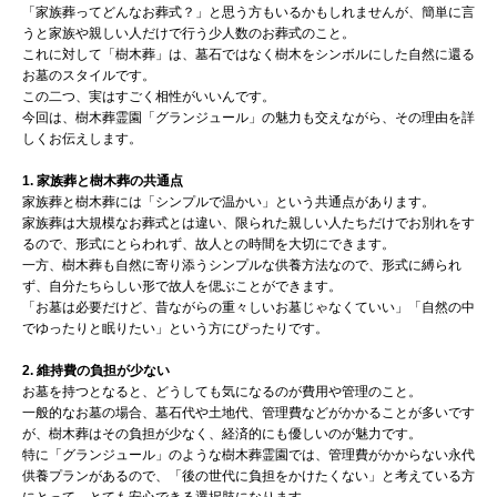
「家族葬ってどんなお葬式？」と思う方もいるかもしれませんが、簡単に言
うと家族や親しい人だけで行う少人数のお葬式のこと。
これに対して「樹木葬」は、墓石ではなく樹木をシンボルにした自然に還る
お墓のスタイルです。
この二つ、実はすごく相性がいいんです。
今回は、樹木葬霊園「グランジュール」の魅力も交えながら、その理由を詳
しくお伝えします。
1. 家族葬と樹木葬の共通点
家族葬と樹木葬には「シンプルで温かい」という共通点があります。
家族葬は大規模なお葬式とは違い、限られた親しい人たちだけでお別れをす
るので、形式にとらわれず、故人との時間を大切にできます。
一方、樹木葬も自然に寄り添うシンプルな供養方法なので、形式に縛られ
ず、自分たちらしい形で故人を偲ぶことができます。
「お墓は必要だけど、昔ながらの重々しいお墓じゃなくていい」「自然の中
でゆったりと眠りたい」という方にぴったりです。
2. 維持費の負担が少ない
お墓を持つとなると、どうしても気になるのが費用や管理のこと。
一般的なお墓の場合、墓石代や土地代、管理費などがかかることが多いです
が、樹木葬はその負担が少なく、経済的にも優しいのが魅力です。
特に「グランジュール」のような樹木葬霊園では、管理費がかからない永代
供養プランがあるので、「後の世代に負担をかけたくない」と考えている方
にとって、とても安心できる選択肢になります。